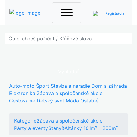
Registrácia
Vyhľadať
Auto-moto
Šport
Stavba a náradie
Dom a záhrada
Elektronika
Zábava a spoločenské akcie
Cestovanie
Detský svet
Móda
Ostatné
Kategórie
Zábava a spoločenské akcie
Párty a eventy
Stany&Altánky 101m² - 200m²