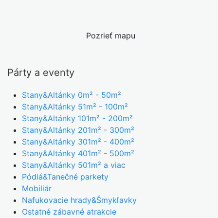
Pozrieť mapu
Párty a eventy
Stany&Altánky 0m² - 50m²
Stany&Altánky 51m² - 100m²
Stany&Altánky 101m² - 200m²
Stany&Altánky 201m² - 300m²
Stany&Altánky 301m² - 400m²
Stany&Altánky 401m² - 500m²
Stany&Altánky 501m² a viac
Pódiá&Tanečné parkety
Mobiliár
Nafukovacie hrady&Šmykľavky
Ostatné zábavné atrakcie