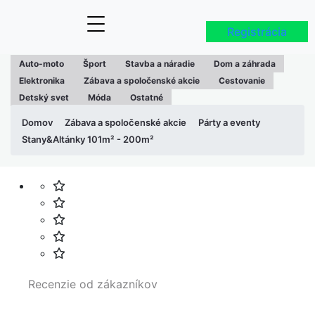
Registrácia
Auto-moto
Šport
Stavba a náradie
Dom a záhrada
Elektronika
Zábava a spoločenské akcie
Cestovanie
Detský svet
Móda
Ostatné
Domov
Zábava a spoločenské akcie
Párty a eventy
Stany&Altánky 101m² - 200m²
Recenzie od zákazníkov