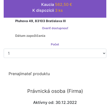
Kaucia
562,50 €
K dispozícii
3 ks
Prenajímateľ je platcom DPH
Overiť dostupnosť
Počet
Prenajať si
Prenajímateľ produktu
Právnická osoba (Firma)
Aktívny od: 30.12.2022