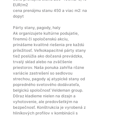
EUR/m2
cena prenájmu stanu 450 a viac m2: na
dopyt
Párty stany, pagody, haly
Ak organizujete kultúrne podujatie,
firemnú či spoločenskú akciu,
prinášame kvalitné riešenia pre každú
príležitosť. Veľkokapacitné párty stany
tiež poslúžia ako dočasná prevádzka,
trvalý sklad alebo na zväčšenie
priestorov. Naša ponuka zahŕňa rôzne
variácie zastrešení so sedlovou
strechou, pagody aj atypické stany od
popredného svetového dodávateľa,
belgickú spoločnosť Veldeman group.
Dôraz kladieme nielen na dizajn a
vyhotovenie, ale predovšetkým na
bezpečnosť. Konštrukcia je vyrobená z
hliníkových profilov v kombinácii s