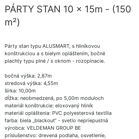
PÁRTY STAN 10 x 15m - (150
m²)
Párty stan typu ALUSMART, s hliníkovou
konštrukciou a s bielym opláštením, bočné
plachty typu plné / s oknom - rozopínacie.
bočná výška: 2,87m
stredová výška: 4,55m
šírka: 10,00m
dĺžka: neobmedzená, po 5,00m moduloch
materiál konštrukcie: eloxovaný hliník
materiál opláštenia: PVC polyesterová textília
farba: biela „blackout“ - svetlo nepriepustná
výrobca: VELDEMAN GROUP BE
príslušenstvo: drevená podlaha, osvetlenie,