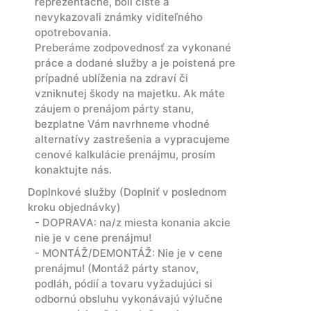
reprezentačne, boli čisté a
nevykazovali známky viditeľného
opotrebovania.
Preberáme zodpovednosť za vykonané
práce a dodané služby a je poistená pre
prípadné ublíženia na zdraví či
vzniknutej škody na majetku. Ak máte
záujem o prenájom párty stanu,
bezplatne Vám navrhneme vhodné
alternatívy zastrešenia a vypracujeme
cenové kalkulácie prenájmu, prosím
konaktujte nás.
Doplnkové služby (Doplniť v poslednom
kroku objednávky)
- DOPRAVA: na/z miesta konania akcie
nie je v cene prenájmu!
- MONTÁŽ/DEMONTÁŽ: Nie je v cene
prenájmu! (Montáž párty stanov,
podláh, pódií a tovaru vyžadujúci si
odbornú obsluhu vykonávajú výlučne