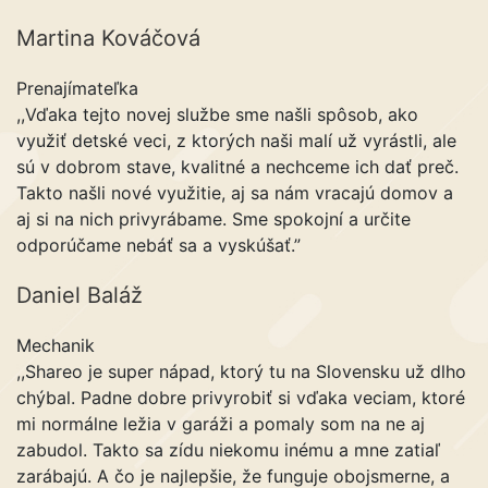
Martina Kováčová
Prenajímateľka
,,Vďaka tejto novej službe sme našli spôsob, ako
využiť detské veci, z ktorých naši malí už vyrástli, ale
sú v dobrom stave, kvalitné a nechceme ich dať preč.
Takto našli nové využitie, aj sa nám vracajú domov a
aj si na nich privyrábame. Sme spokojní a určite
odporúčame nebáť sa a vyskúšať.”
Daniel Baláž
Mechanik
,,Shareo je super nápad, ktorý tu na Slovensku už dlho
chýbal. Padne dobre privyrobiť si vďaka veciam, ktoré
mi normálne ležia v garáži a pomaly som na ne aj
zabudol. Takto sa zídu niekomu inému a mne zatiaľ
zarábajú. A čo je najlepšie, že funguje obojsmerne, a