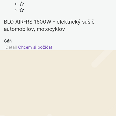
BLO AIR-RS 1600W - elektrický sušič
automobilov, motocyklov
Gáň
Detail
Chcem si požičať
Na vašom názore
záleží
Kováčová
Ako vnímate novú službu Shareo?
eľka
to novej službe sme našli spôsob, ako