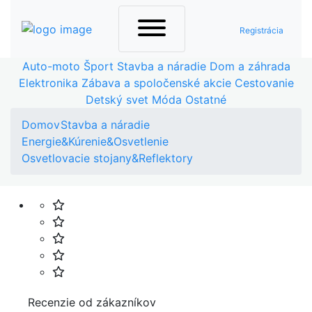
Registrácia
Auto-moto
Šport
Stavba a náradie
Dom a záhrada
Elektronika
Zábava a spoločenské akcie
Cestovanie
Detský svet
Móda
Ostatné
Domov
Stavba a náradie
Energie&Kúrenie&Osvetlenie
Osvetlovacie stojany&Reflektory
Recenzie od zákazníkov