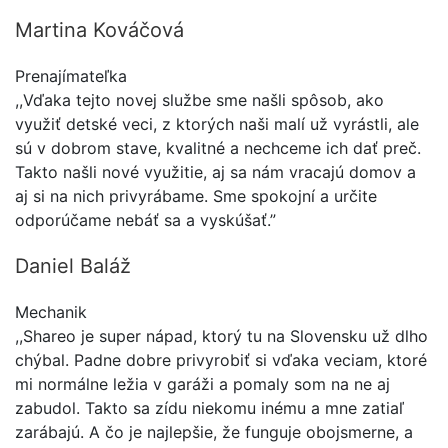
Martina Kováčová
Prenajímateľka
,,Vďaka tejto novej službe sme našli spôsob, ako
využiť detské veci, z ktorých naši malí už vyrástli, ale
sú v dobrom stave, kvalitné a nechceme ich dať preč.
Takto našli nové využitie, aj sa nám vracajú domov a
aj si na nich privyrábame. Sme spokojní a určite
odporúčame nebáť sa a vyskúšať.”
Daniel Baláž
Mechanik
,,Shareo je super nápad, ktorý tu na Slovensku už dlho
chýbal. Padne dobre privyrobiť si vďaka veciam, ktoré
mi normálne ležia v garáži a pomaly som na ne aj
zabudol. Takto sa zídu niekomu inému a mne zatiaľ
zarábajú. A čo je najlepšie, že funguje obojsmerne, a