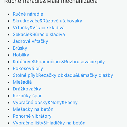
Ručné náradie&Malá mechanizácia
Ručné náradie
Skrutkovače&Rázové uťahováky
Vŕtačky&Vŕtacie kladivá
Sekacie&Búracie kladivá
Jadrové vŕtačky
Brúsky
Hoblíky
Kotúčové&Priamočiare&Rozbrusovacie píly
Pokosové píly
Stolné píly&Rezačky obkladu&Lámačky dlažby
Miešadlá
Drážkovačky
Rezačky špár
Vybračné dosky&Nohy&Pechy
Miešačky na betón
Ponorné vibrátory
Vybračné lišty&Hladičky na betón