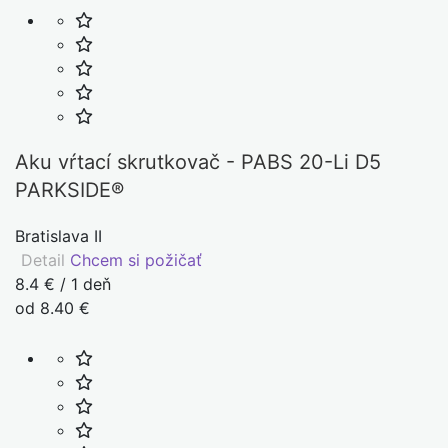
Aku vŕtací skrutkovač - PABS 20-Li D5
PARKSIDE®
Bratislava II
Detail
Chcem si požičať
8.4 € / 1 deň
od 8.40 €