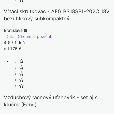
Vŕtací skrutkovač - AEG BS18SBL-202C 18V
bezuhlíkový subkompaktný
Bratislava III
Detail
Chcem si požičať
4 € / 1 deň
od 1.75 €
Vzduchový račnový uťahovák - set aj s
kľúčmi (Fervi)