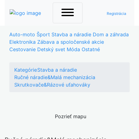
Registrácia
Auto-moto
Šport
Stavba a náradie
Dom a záhrada
Elektronika
Zábava a spoločenské akcie
Cestovanie
Detský svet
Móda
Ostatné
Kategórie
Stavba a náradie
Ručné náradie&Malá mechanizácia
Skrutkovače&Rázové uťahováky
Pozrieť mapu