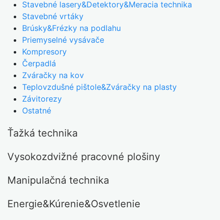
Stavebné lasery&Detektory&Meracia technika
Stavebné vrtáky
Brúsky&Frézky na podlahu
Priemyselné vysávače
Kompresory
Čerpadlá
Zváračky na kov
Teplovzdušné pištole&Zváračky na plasty
Závitorezy
Ostatné
Ťažká technika
Vysokozdvižné pracovné plošiny
Manipulačná technika
Energie&Kúrenie&Osvetlenie