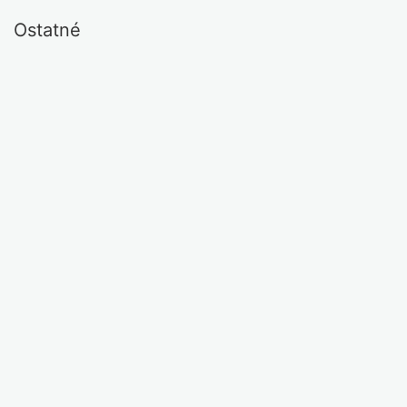
Ostatné
5 € / 1 deň
od 4.00 €
Thule Ocean 600
Štiavnik
Detail
Chcem si požičať
8 € / 1 deň
od 5.00 €