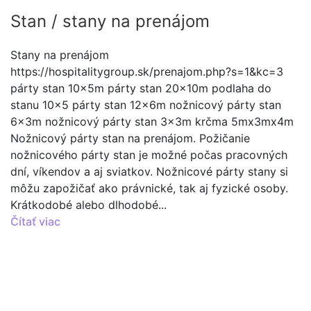
Stan / stany na prenájom
Stany na prenájom
https://hospitalitygroup.sk/prenajom.php?s=1&kc=3
párty stan 10x5m párty stan 20x10m podlaha do
stanu 10x5 párty stan 12x6m nožnicový párty stan
6x3m nožnicový párty stan 3x3m krčma 5mx3mx4m
Nožnicový párty stan na prenájom. Požičanie
nožnicového párty stan je možné počas pracovných
dní, víkendov a aj sviatkov. Nožnicové párty stany si
môžu zapožičať ako právnické, tak aj fyzické osoby.
Krátkodobé alebo dlhodobé...
Čítať viac