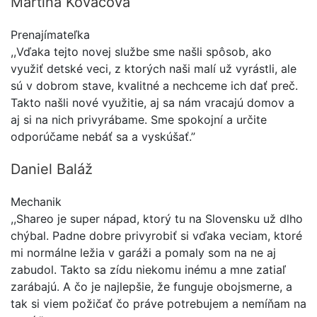
Martina Kováčová
Prenajímateľka
,,Vďaka tejto novej službe sme našli spôsob, ako
využiť detské veci, z ktorých naši malí už vyrástli, ale
sú v dobrom stave, kvalitné a nechceme ich dať preč.
Takto našli nové využitie, aj sa nám vracajú domov a
aj si na nich privyrábame. Sme spokojní a určite
odporúčame nebáť sa a vyskúšať.”
Daniel Baláž
Mechanik
,,Shareo je super nápad, ktorý tu na Slovensku už dlho
chýbal. Padne dobre privyrobiť si vďaka veciam, ktoré
mi normálne ležia v garáži a pomaly som na ne aj
zabudol. Takto sa zídu niekomu inému a mne zatiaľ
zarábajú. A čo je najlepšie, že funguje obojsmerne, a
tak si viem požičať čo práve potrebujem a nemíňam na