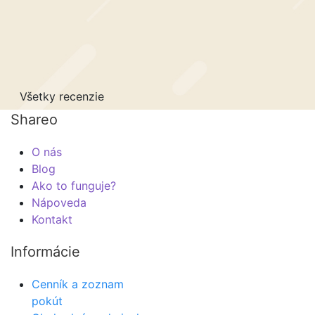
akto sa zídu niekomu inému a mne zatiaľ
 čo je najlepšie, že funguje obojsmerne, a
m požičať čo práve potrebujem a nemíňam na
Všetky recenzie
Shareo
O nás
Blog
Ako to funguje?
Nápoveda
Kontakt
Informácie
Cenník a zoznam
pokút