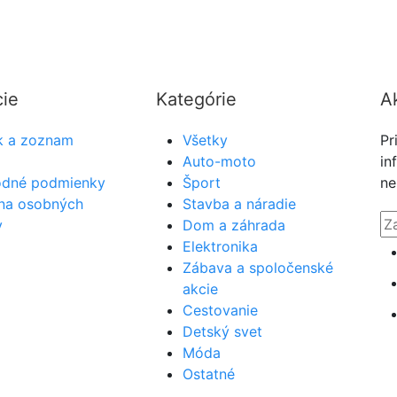
zatiaľ zarábajú. A čo je najlepšie, že funguje obojsmerne,
cie
Kategórie
Ak
k a zoznam
Všetky
Pr
Auto-moto
in
dné podmienky
Šport
ne
na osobných
Stavba a náradie
v
Dom a záhrada
Elektronika
Zábava a spoločenské
akcie
Cestovanie
Detský svet
Móda
Ostatné