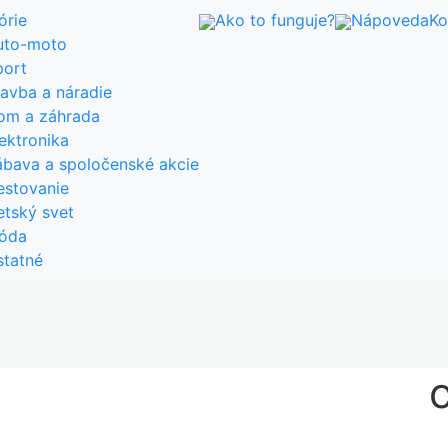
órie
Ako to funguje?
Nápoveda
Ko
uto-moto
port
avba a náradie
om a záhrada
ektronika
ábava a spoločenské akcie
estovanie
tský svet
óda
statné
Reťazové píly