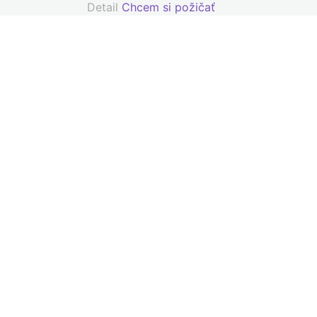
Detail
Chcem si požičať
Na vašom názo
Martina Kováčová
Ako vnímate novú službu Shareo?
Prenajímateľka
,,Vďaka tejto novej službe sme našli spôsob, ako využiť 
ich dať preč. Takto našli nové využitie, aj sa nám vraca
vyskúšať.”
Daniel Baláž
Mechanik
,,Shareo je super nápad, ktorý tu na Slovensku už dlho 