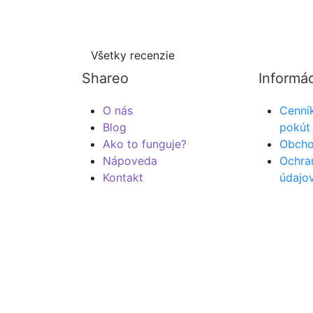
som na ne aj zabudol. Takto sa zídu niekomu inému a mne 
práve potrebujem a nemíňam na nové.”
Všetky recenzie
Shareo
Informá
O nás
Cenní
Blog
pokút
Ako to funguje?
Obcho
Nápoveda
Ochra
Kontakt
údajo