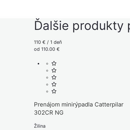
Ďalšie produkty 
110 € / 1 deň
od 110.00 €
Prenájom minirýpadla Catterpilar
302CR NG
Žilina