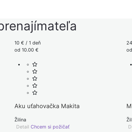
prenajímateľa
10 € / 1 deň
24
od 10.00 €
od
Aku uťahovačka Makita
M
Žilina
Ži
Detail
Chcem si požičať
De