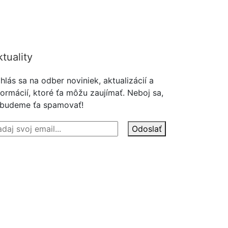
 a tak si viem požičať čo
tuality
ihlás sa na odber noviniek, aktualizácií a
formácií, ktoré ťa môžu zaujímať. Neboj sa,
budeme ťa spamovať!
Odoslať