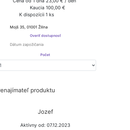
Cena od 1 dňa
23,00 € / deň
Kaucia
100,00 €
K dispozícii
1 ks
najímateľ nie je platcom DPH
Overiť dostupnosť
Počet
Prenajať si
renajímateľ produktu
Jozef
Aktívny od: 07.12.2023