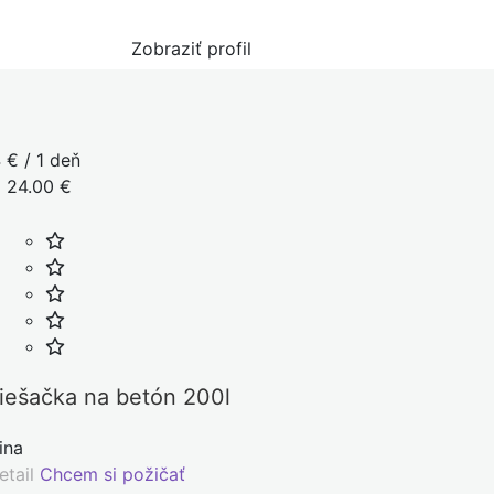
Zobraziť profil
 € / 1 deň
 24.00 €
iešačka na betón 200l
lina
tail
Chcem si požičať