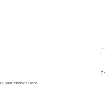
Pre
P
za opotrebenie reťaze