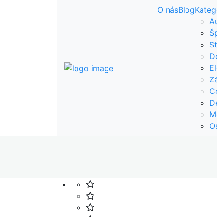
O nás
Blog
Kateg
A
Š
St
D
El
Z
C
De
M
O
Domov
Dom a záhrada
Záhradná technika