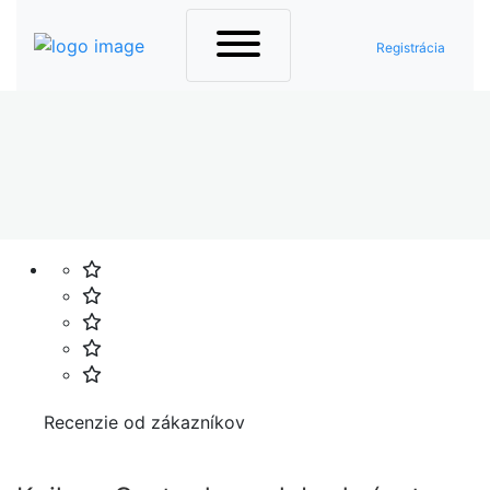
Registrácia
Domov
Ostatné
Knihy
Náučná&Odborná
Recenzie od zákazníkov