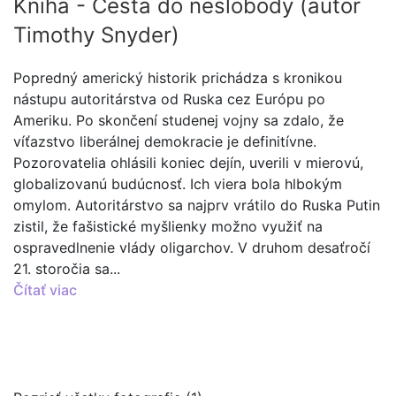
Kniha - Cesta do neslobody (autor
Timothy Snyder)
Popredný americký historik prichádza s kronikou
nástupu autoritárstva od Ruska cez Európu po
Ameriku. Po skončení studenej vojny sa zdalo, že
víťazstvo liberálnej demokracie je definitívne.
Pozorovatelia ohlásili koniec dejín, uverili v mierovú,
globalizovanú budúcnosť. Ich viera bola hlbokým
omylom. Autoritárstvo sa najprv vrátilo do Ruska Putin
zistil, že fašistické myšlienky možno využiť na
ospravedlnenie vlády oligarchov. V druhom desaťročí
21. storočia sa...
Čítať viac